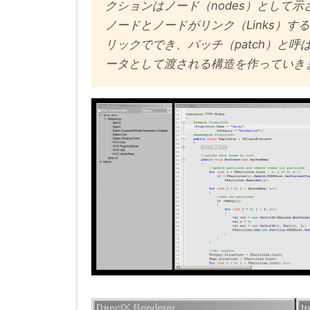
クションはノード（nodes）として示
ノードとノードがリンク（Links）
リックででき、パッチ（patch）と
ータとして渡される構造を作っていき