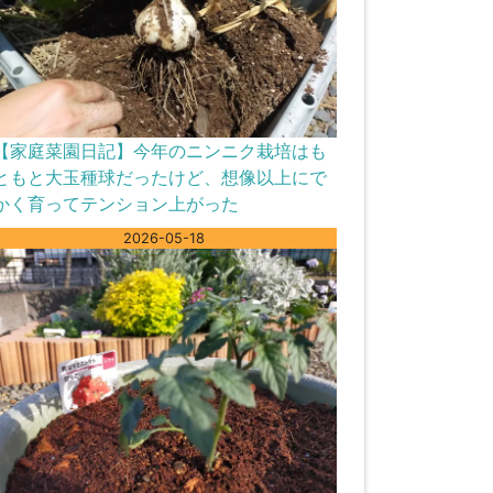
【家庭菜園日記】今年のニンニク栽培はも
ともと大玉種球だったけど、想像以上にで
かく育ってテンション上がった
2026-05-18