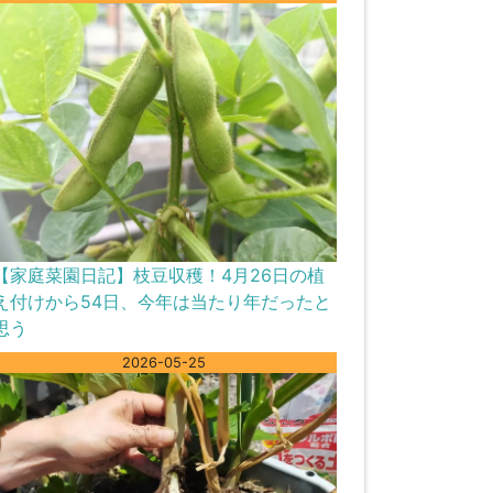
【家庭菜園日記】枝豆収穫！4月26日の植
え付けから54日、今年は当たり年だったと
思う
2026-05-25