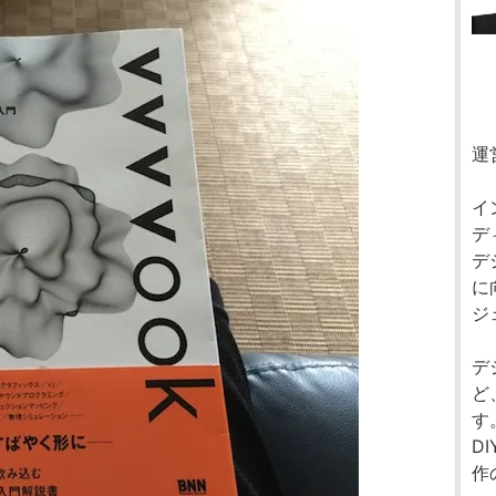
運
イ
デ
デ
に
ジ
デ
ど
す
D
作