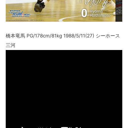
橋本竜馬 PG/178cm/81kg 1988/5/11(27) シーホース
三河