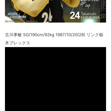
古川孝敏 SG/190cm/92kg 1987/10/20(28) リンク栃
木ブレックス