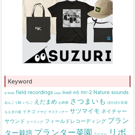
Keyword
field recordings
mr-2
Nature sounds
line6 m5
e-bow
joyo
さつまいも
えだまめ
あんこう鍋
いちご
お刺身
ぽかぽか足湯
サツマイモ
ネイチャー
イチゴ
もえぎの湯
クサビ
サスティナー
プラン
サウンド
フィールドレコーディング
ヒーリング
リボ
プランター菜園
ター栽培
ライナー