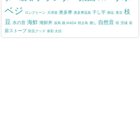
ベジ
枝
奥多摩
干し芋
ロングトーン
大津港
奥多摩温泉
御岳
東京
豆
海鮮
自然音
水の音
海鮮丼
炭鳥 蔵 IKADA
焼き鳥
癒し
苺
茨城
薪
薪ストーブ
防災グッズ
食彩 太信