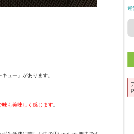
運
ーキュー」があります。
P
で味も美味しく感じます
。