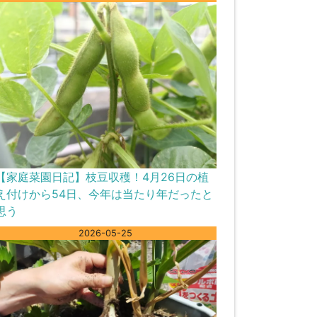
【家庭菜園日記】枝豆収穫！4月26日の植
え付けから54日、今年は当たり年だったと
思う
2026-05-25