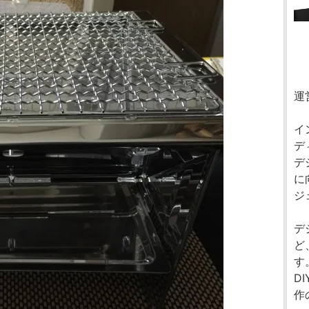
運
イ
デ
デ
に
ジ
デ
ど
す
D
作