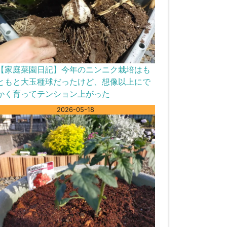
【家庭菜園日記】今年のニンニク栽培はも
ともと大玉種球だったけど、想像以上にで
かく育ってテンション上がった
2026-05-18