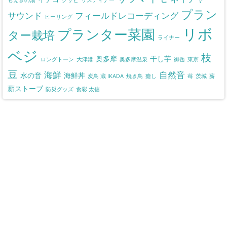
もえぎの湯
クサビ
サスティナー
プラン
サウンド
フィールドレコーディング
ヒーリング
リボ
プランター菜園
ター栽培
ライナー
ベジ
枝
奥多摩
干し芋
ロングトーン
大津港
奥多摩温泉
御岳
東京
豆
海鮮
自然音
水の音
海鮮丼
炭鳥 蔵 IKADA
焼き鳥
癒し
苺
茨城
薪
薪ストーブ
防災グッズ
食彩 太信