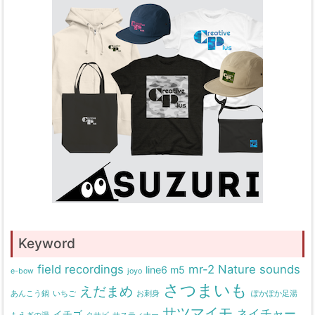
Keyword
field recordings
mr-2
Nature sounds
line6 m5
e-bow
joyo
さつまいも
えだまめ
あんこう鍋
いちご
お刺身
ぽかぽか足湯
サツマイモ
ネイチャー
イチゴ