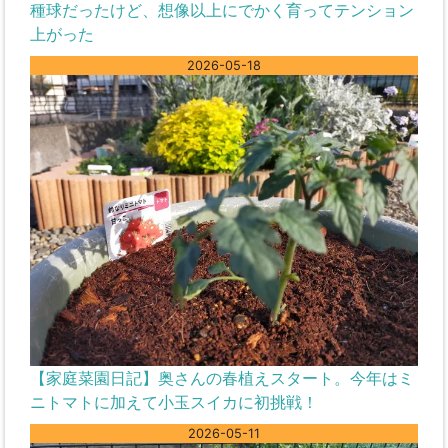
種球だったけど、想像以上にでかく育ってテンション
上がった
2026-05-18
【家庭菜園日記】奥さんの春植えスタート。今年はミ
ニトマトに加えて小玉スイカに初挑戦！
2026-05-11