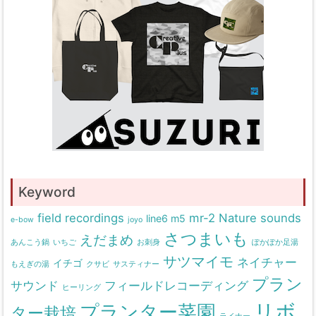
Keyword
field recordings
mr-2
Nature sounds
line6 m5
e-bow
joyo
さつまいも
えだまめ
あんこう鍋
いちご
お刺身
ぽかぽか足湯
サツマイモ
ネイチャー
イチゴ
もえぎの湯
クサビ
サスティナー
プラン
サウンド
フィールドレコーディング
ヒーリング
リボ
プランター菜園
ター栽培