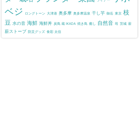
ライナー
ベジ
枝
奥多摩
干し芋
ロングトーン
大津港
奥多摩温泉
御岳
東京
豆
海鮮
自然音
水の音
海鮮丼
炭鳥 蔵 IKADA
焼き鳥
癒し
苺
茨城
薪
薪ストーブ
防災グッズ
食彩 太信