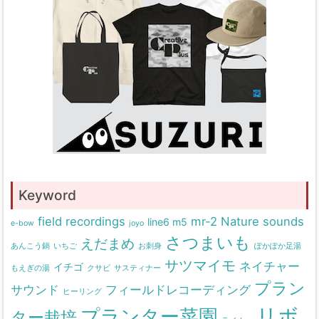
Keyword
field recordings
mr-2
Nature sounds
line6 m5
e-bow
joyo
さつまいも
えだまめ
あんこう鍋
いちご
お刺身
ぽかぽか足湯
サツマイモ
ネイチャー
イチゴ
もえぎの湯
クサビ
サスティナー
プラン
サウンド
フィールドレコーディング
ヒーリング
リボ
プランター菜園
ター栽培