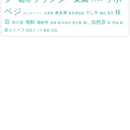
ライナー
ベジ
枝
奥多摩
干し芋
ロングトーン
大津港
奥多摩温泉
御岳
東京
豆
海鮮
自然音
水の音
海鮮丼
炭鳥 蔵 IKADA
焼き鳥
癒し
苺
茨城
薪
薪ストーブ
防災グッズ
食彩 太信