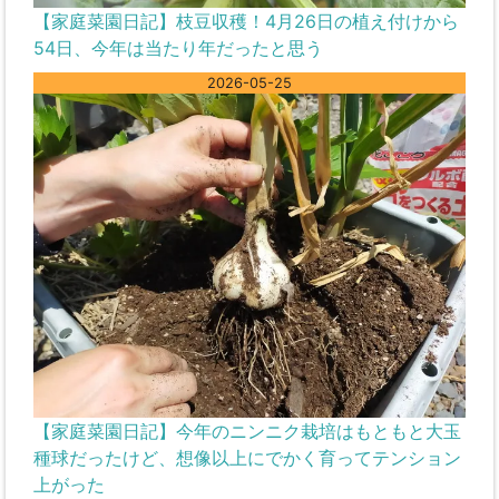
【家庭菜園日記】枝豆収穫！4月26日の植え付けから
54日、今年は当たり年だったと思う
2026-05-25
【家庭菜園日記】今年のニンニク栽培はもともと大玉
種球だったけど、想像以上にでかく育ってテンション
上がった