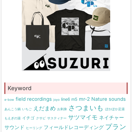
Keyword
field recordings
mr-2
Nature sounds
line6 m5
e-bow
joyo
さつまいも
えだまめ
あんこう鍋
いちご
お刺身
ぽかぽか足湯
サツマイモ
ネイチャー
イチゴ
もえぎの湯
クサビ
サスティナー
プラン
サウンド
フィールドレコーディング
ヒーリング