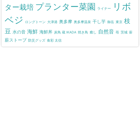
リボ
プランター菜園
ター栽培
ライナー
ベジ
枝
奥多摩
干し芋
ロングトーン
大津港
奥多摩温泉
御岳
東京
豆
海鮮
自然音
水の音
海鮮丼
炭鳥 蔵 IKADA
焼き鳥
癒し
苺
茨城
薪
薪ストーブ
防災グッズ
食彩 太信