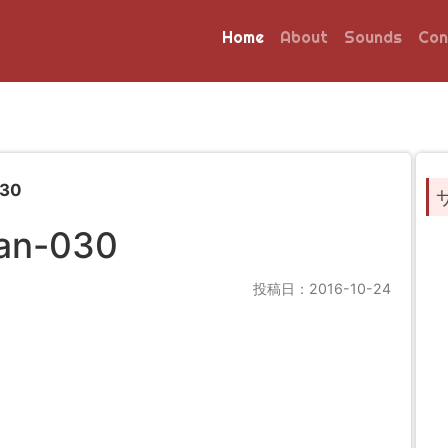
Home
About
Sounds
Con
030
an-030
投稿日：2016-10-24