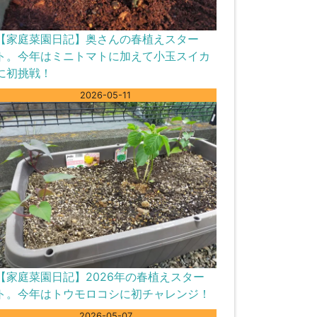
【家庭菜園日記】奥さんの春植えスター
ト。今年はミニトマトに加えて小玉スイカ
に初挑戦！
2026-05-11
【家庭菜園日記】2026年の春植えスター
ト。今年はトウモロコシに初チャレンジ！
2026-05-07