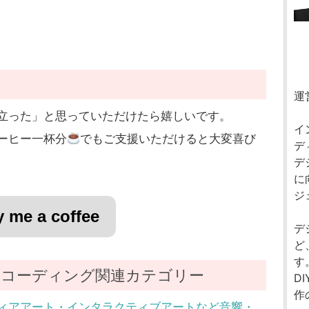
運
立った」と思っていただけたら嬉しいです。
イ
ーヒー一杯分
でもご支援いただけると大変喜び
デ
デ
に
ジ
 me a coffee
デ
ど
す
コーディング関連カテゴリー
D
作
ィアアート・インタラクティブアートなど音響・