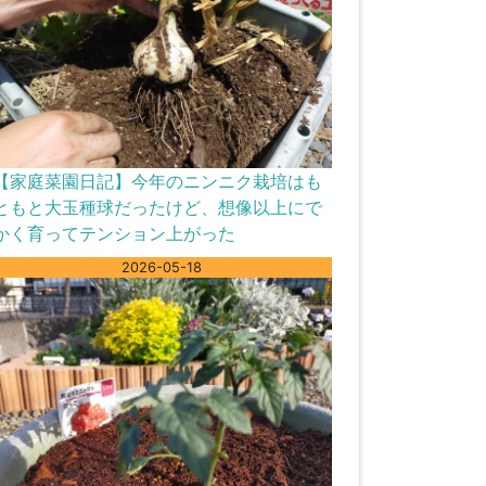
【家庭菜園日記】今年のニンニク栽培はも
ともと大玉種球だったけど、想像以上にで
かく育ってテンション上がった
2026-05-18