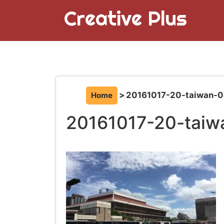
Creative Plus
20161017-20-taiwan-
Home
20161017-20-taiw