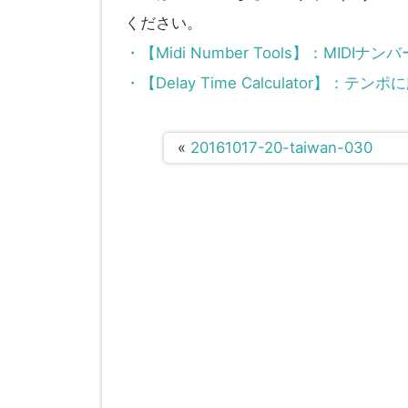
ください。
・【Midi Number Tools】：MI
・【Delay Time Calculator】
«
20161017-20-taiwan-030