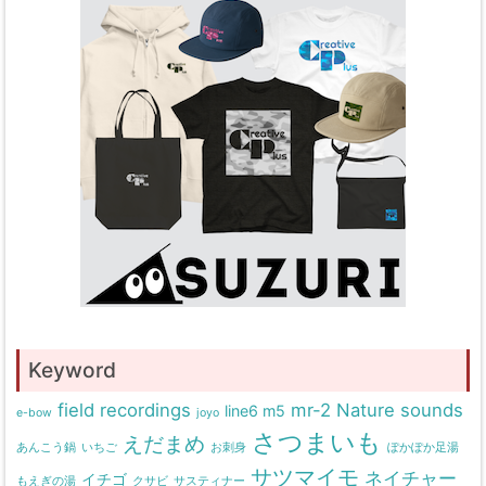
Keyword
field recordings
mr-2
Nature sounds
line6 m5
e-bow
joyo
さつまいも
えだまめ
あんこう鍋
いちご
お刺身
ぽかぽか足湯
サツマイモ
ネイチャー
イチゴ
もえぎの湯
クサビ
サスティナー