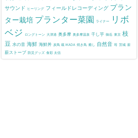
プラン
サウンド
フィールドレコーディング
ヒーリング
リボ
プランター菜園
ター栽培
ライナー
ベジ
枝
奥多摩
干し芋
ロングトーン
大津港
奥多摩温泉
御岳
東京
豆
海鮮
自然音
水の音
海鮮丼
炭鳥 蔵 IKADA
焼き鳥
癒し
苺
茨城
薪
薪ストーブ
防災グッズ
食彩 太信