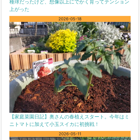
種球だったけど、想像以上にでかく育ってテンション
上がった
2026-05-18
【家庭菜園日記】奥さんの春植えスタート。今年はミ
ニトマトに加えて小玉スイカに初挑戦！
2026-05-11