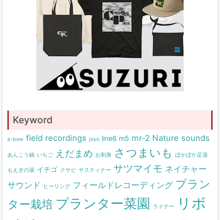
Keyword
field recordings
mr-2
Nature sounds
line6 m5
e-bow
joyo
さつまいも
えだまめ
あんこう鍋
いちご
お刺身
ぽかぽか足湯
サツマイモ
ネイチャー
イチゴ
もえぎの湯
クサビ
サスティナー
プラン
サウンド
フィールドレコーディング
ヒーリング
リボ
プランター菜園
ター栽培
ライナー