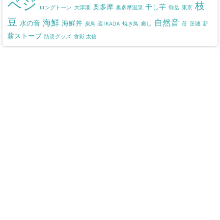
ベジ
枝
奥多摩
干し芋
ロングトーン
大津港
奥多摩温泉
御岳
東京
豆
海鮮
自然音
水の音
海鮮丼
炭鳥 蔵 IKADA
焼き鳥
癒し
苺
茨城
薪
薪ストーブ
防災グッズ
食彩 太信