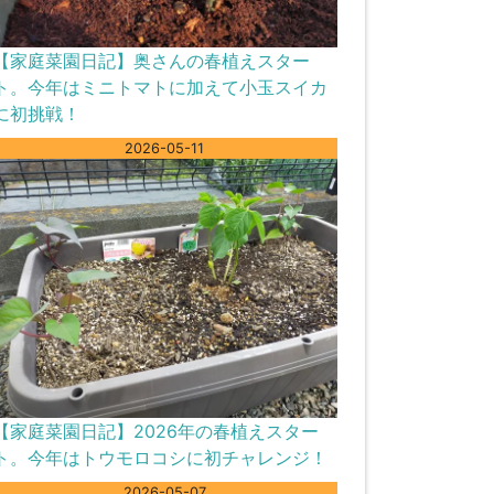
【家庭菜園日記】奥さんの春植えスター
ト。今年はミニトマトに加えて小玉スイカ
に初挑戦！
2026-05-11
【家庭菜園日記】2026年の春植えスター
ト。今年はトウモロコシに初チャレンジ！
2026-05-07