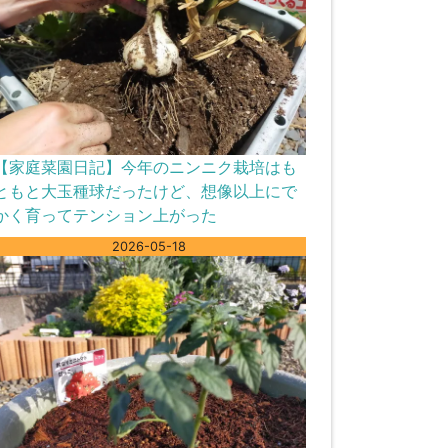
【家庭菜園日記】今年のニンニク栽培はも
ともと大玉種球だったけど、想像以上にで
かく育ってテンション上がった
2026-05-18