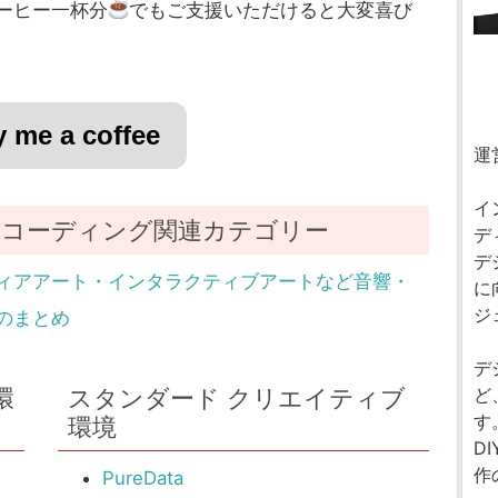
ーヒー一杯分
でもご支援いただけると大変喜び
 me a coffee
運
イ
コーディング関連カテゴリー
デ
デ
ィアアート・インタラクティブアートなど音響・
に
ジ
のまとめ
デ
環
スタンダード クリエイティブ
ど
す
環境
D
作
PureData