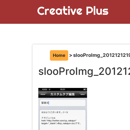
Creative Plus
slooProImg_201212121
Home
slooProImg_20121