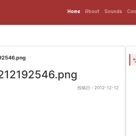
Home
About
Sounds
Con
92546.png
212192546.png
投稿日：2012-12-12