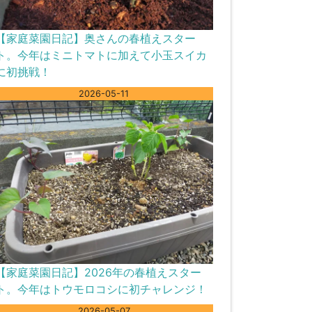
【家庭菜園日記】奥さんの春植えスター
ト。今年はミニトマトに加えて小玉スイカ
に初挑戦！
2026-05-11
【家庭菜園日記】2026年の春植えスター
ト。今年はトウモロコシに初チャレンジ！
2026-05-07