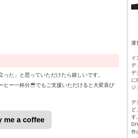
運
イ
デ
デ
立った」と思っていただけたら嬉しいです。
に
ーヒー一杯分
でもご支援いただけると大変喜び
ジ
デ
ど
す
 me a coffee
D
作