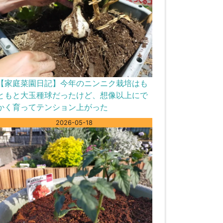
【家庭菜園日記】今年のニンニク栽培はも
ともと大玉種球だったけど、想像以上にで
かく育ってテンション上がった
2026-05-18