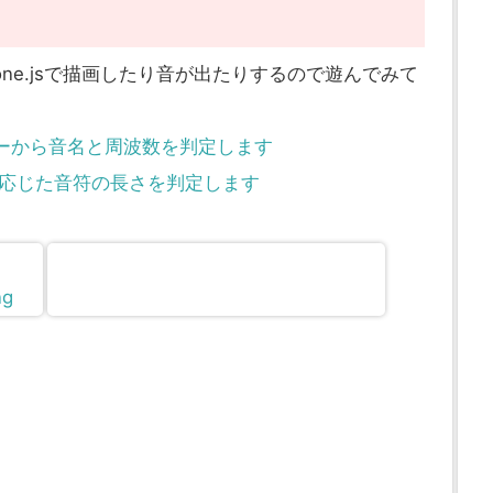
one.jsで描画したり音が出たりするので遊んでみて
DIナンバーから音名と周波数を判定します
：テンポに応じた音符の長さを判定します
ng