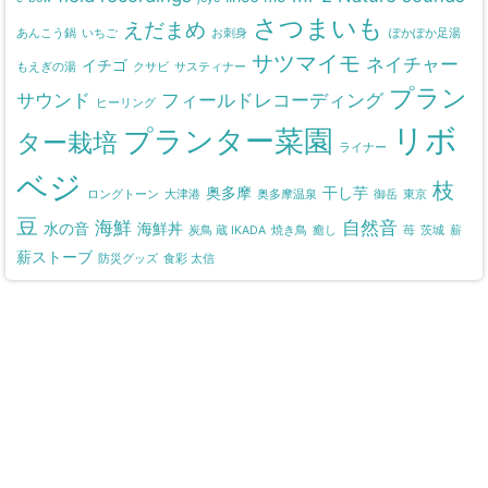
さつまいも
えだまめ
あんこう鍋
いちご
お刺身
ぽかぽか足湯
サツマイモ
ネイチャー
イチゴ
もえぎの湯
クサビ
サスティナー
プラン
サウンド
フィールドレコーディング
ヒーリング
リボ
プランター菜園
ター栽培
ライナー
ベジ
枝
奥多摩
干し芋
ロングトーン
大津港
奥多摩温泉
御岳
東京
豆
海鮮
自然音
水の音
海鮮丼
炭鳥 蔵 IKADA
焼き鳥
癒し
苺
茨城
薪
薪ストーブ
防災グッズ
食彩 太信