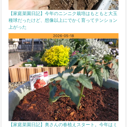
【家庭菜園日記】今年のニンニク栽培はもともと大玉
種球だったけど、想像以上にでかく育ってテンション
上がった
2026-05-18
【家庭菜園日記】奥さんの春植えスタート。今年はミ