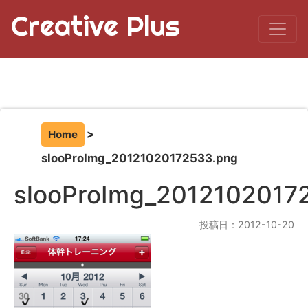
Creative Plus
Home
slooProImg_20121020172533.png
slooProImg_2012102017
投稿日：2012-10-20