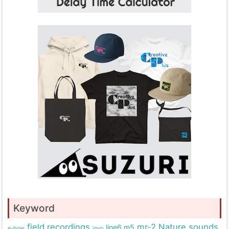
Keyword
field recordings
mr-2
Nature sounds
line6 m5
e-bow
joyo