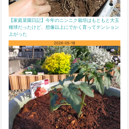
【家庭菜園日記】今年のニンニク栽培はもともと大玉
種球だったけど、想像以上にでかく育ってテンション
上がった
2026-05-18