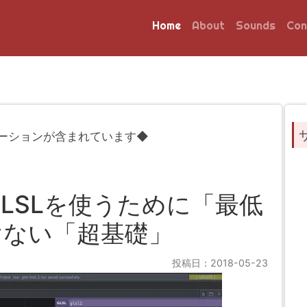
Home
About
Sounds
Con
ーションが含まれています◆
rでGLSLを使うために「最低
けない「超基礎」
投稿日：2018-05-23