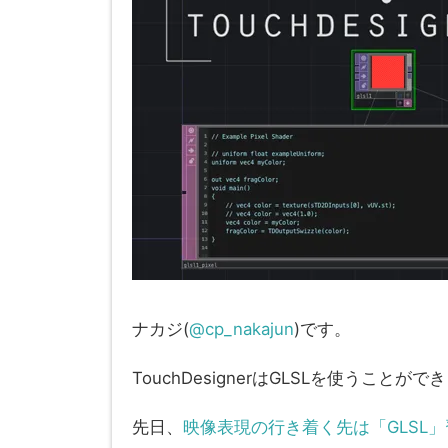
ナカジ(
@cp_nakajun
)です。
TouchDesignerはGLSLを使うことがで
先日、
映像表現の行き着く先は「GLSL