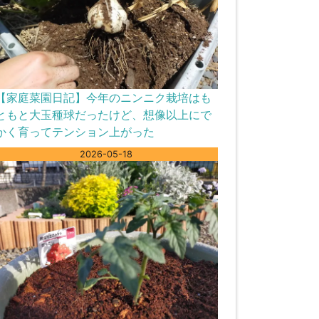
【家庭菜園日記】今年のニンニク栽培はも
ともと大玉種球だったけど、想像以上にで
かく育ってテンション上がった
2026-05-18