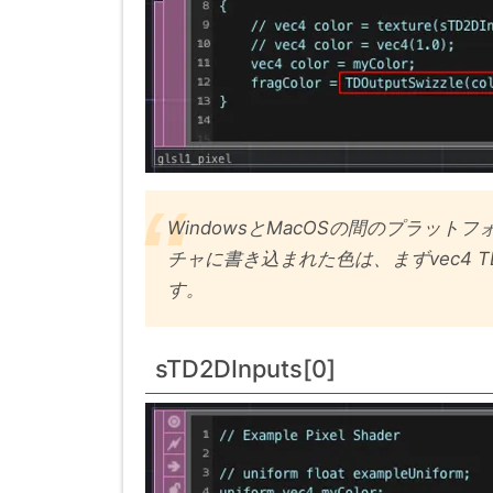
WindowsとMacOSの間のプラッ
チャに書き込まれた色は、まずvec4 TDOu
す。
sTD2DInputs[0]