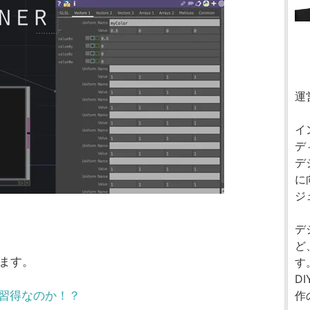
運
イ
デ
デ
に
ジ
デ
ど
きます。
す
D
作
」習得なのか！？