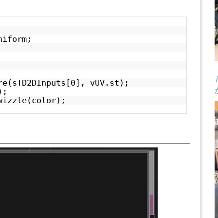
niform;
re(sTD2DInputs[0], vUV.st);
);
wizzle(color);