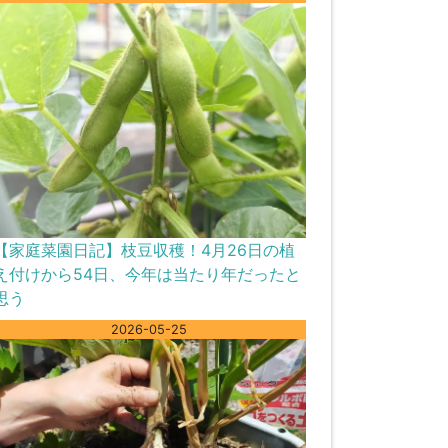
【家庭菜園日記】枝豆収穫！4月26日の植
え付けから54日、今年は当たり年だったと
思う
2026-05-25