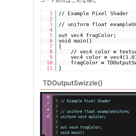
コード部分はこんな感じ
1
// Example Pixel Shader
2
3
// uniform float exampleU
4
5
out vec4 fragColor;
6
void main()
7
{
8
// vec4 color = textu
9
vec4 color = vec4(1.0
10
fragColor = TDOutputS
11
}
TDOutputSwizzle()