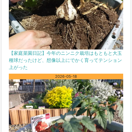
【家庭菜園日記】今年のニンニク栽培はもともと大玉
種球だったけど、想像以上にでかく育ってテンション
上がった
2026-05-18