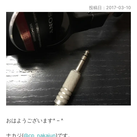
投稿日：2017-03-10
おはようございます^ – ^
ナカジ(
@cp_nakajun
)です。