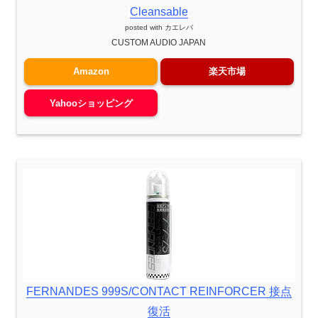
Cleansable
posted with
カエレバ
CUSTOM AUDIO JAPAN
Amazon
楽天市場
Yahooショッピング
FERNANDES 999S/CONTACT REINFORCER 接点
復活