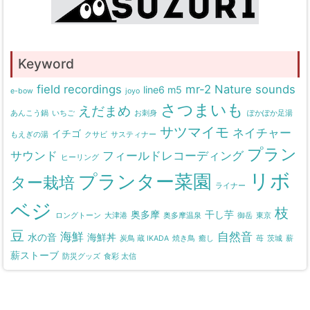
Keyword
field recordings
mr-2
Nature sounds
line6 m5
e-bow
joyo
さつまいも
えだまめ
あんこう鍋
いちご
お刺身
ぽかぽか足湯
サツマイモ
ネイチャー
イチゴ
もえぎの湯
クサビ
サスティナー
プラン
サウンド
フィールドレコーディング
ヒーリング
リボ
プランター菜園
ター栽培
ライナー
ベジ
枝
奥多摩
干し芋
ロングトーン
大津港
奥多摩温泉
御岳
東京
豆
海鮮
自然音
水の音
海鮮丼
炭鳥 蔵 IKADA
焼き鳥
癒し
苺
茨城
薪
薪ストーブ
防災グッズ
食彩 太信