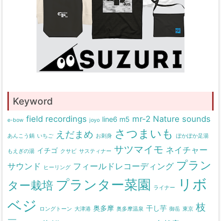
Keyword
field recordings
mr-2
Nature sounds
line6 m5
e-bow
joyo
さつまいも
えだまめ
あんこう鍋
いちご
お刺身
ぽかぽか足湯
サツマイモ
ネイチャー
イチゴ
もえぎの湯
クサビ
サスティナー
プラン
サウンド
フィールドレコーディング
ヒーリング
リボ
プランター菜園
ター栽培
ライナー
ベジ
枝
奥多摩
干し芋
ロングトーン
大津港
奥多摩温泉
御岳
東京