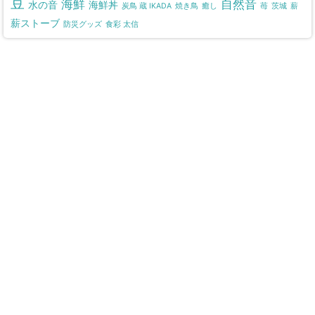
豆
海鮮
自然音
水の音
海鮮丼
炭鳥 蔵 IKADA
焼き鳥
癒し
苺
茨城
薪
薪ストーブ
防災グッズ
食彩 太信