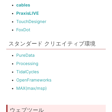
cables
PraxisLIVE
TouchDesigner
FoxDot
スタンダード クリエイティブ環境
PureData
Processing
TidalCycles
OpenFrameworks
MAX(max/msp)
ウェブツール