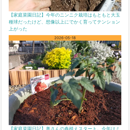
【家庭菜園日記】今年のニンニク栽培はもともと大玉
種球だったけど、想像以上にでかく育ってテンション
上がった
2026-05-18
【家庭菜園日記】奥さんの春植えスタート。今年はミ