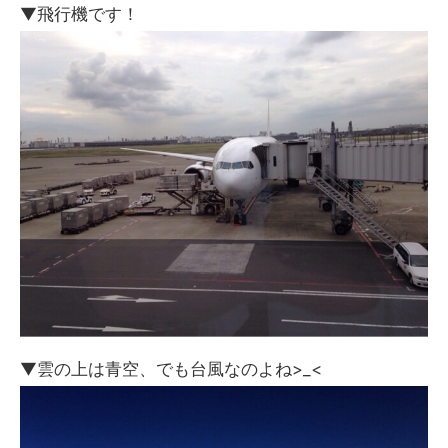
▼飛行機です！
▼雲の上は青空、でも台風なのよね>_<