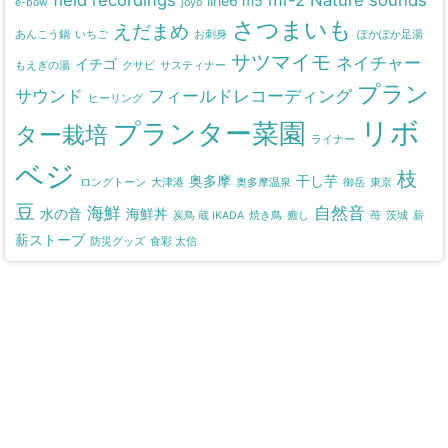
line6 m5
e-bow
joyo
さつまいも
えだまめ
あんこう鍋
いちご
お刺身
ぽかぽか足湯
サツマイモ
ネイチャー
イチゴ
もえぎの湯
クサビ
サスティナー
プラン
サウンド
フィールドレコーディング
ヒーリング
リボ
プランター菜園
ター栽培
ライナー
ベジ
枝
奥多摩
干し芋
ロングトーン
大津港
奥多摩温泉
御岳
東京
豆
海鮮
自然音
水の音
海鮮丼
炭鳥 蔵 IKADA
焼き鳥
癒し
苺
茨城
薪
薪ストーブ
防災グッズ
食彩 太信