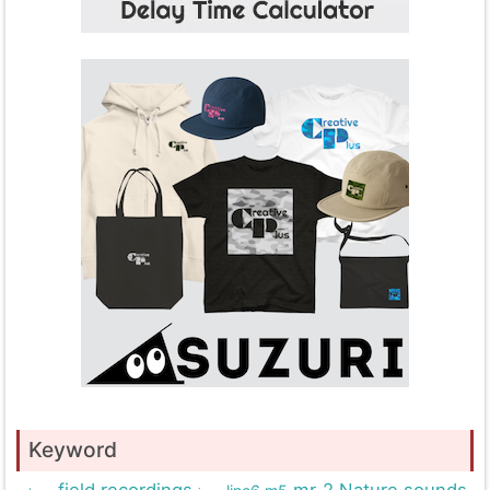
Keyword
field recordings
mr-2
Nature sounds