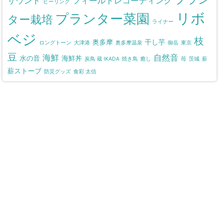
サウンド
フィールドレコーディング
ヒーリング
リボ
プランター菜園
ター栽培
ライナー
ベジ
枝
奥多摩
干し芋
ロングトーン
大津港
奥多摩温泉
御岳
東京
豆
海鮮
自然音
水の音
海鮮丼
炭鳥 蔵 IKADA
焼き鳥
癒し
苺
茨城
薪
薪ストーブ
防災グッズ
食彩 太信