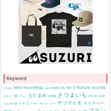
Keyword
field recordings
mr-2
Nature sounds
line6 m5
e-bow
joyo
さつまいも
えだまめ
あんこう鍋
いちご
お刺身
ぽかぽか足湯
サツマイモ
ネイチャー
イチゴ
もえぎの湯
クサビ
サスティナー
プラン