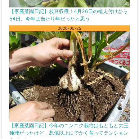
【家庭菜園日記】枝豆収穫！4月26日の植え付けから
54日、今年は当たり年だったと思う
2026-05-25
【家庭菜園日記】今年のニンニク栽培はもともと大玉
種球だったけど、想像以上にでかく育ってテンション