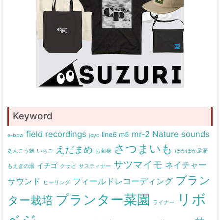
Keyword
field recordings
mr-2
Nature sounds
line6 m5
e-bow
joyo
さつまいも
えだまめ
あんこう鍋
いちご
お刺身
ぽかぽか足湯
サツマイモ
ネイチャー
イチゴ
もえぎの湯
クサビ
サスティナー
プラン
サウンド
フィールドレコーディング
ヒーリング
リボ
プランター菜園
ター栽培
ライナー