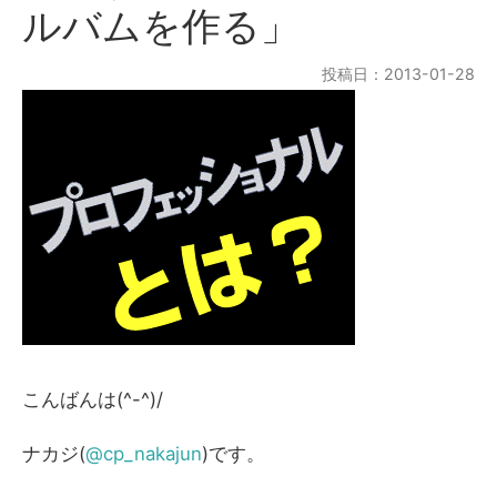
ルバムを作る」
投稿日：2013-01-28
こんばんは(^-^)/
ナカジ(
@cp_nakajun
)です。