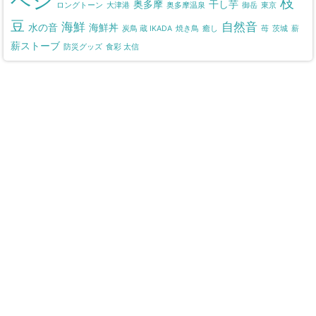
ベジ
枝
奥多摩
干し芋
ロングトーン
大津港
奥多摩温泉
御岳
東京
豆
海鮮
自然音
水の音
海鮮丼
炭鳥 蔵 IKADA
焼き鳥
癒し
苺
茨城
薪
薪ストーブ
防災グッズ
食彩 太信