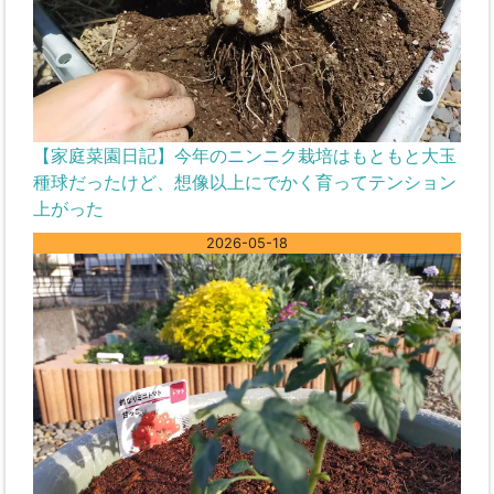
【家庭菜園日記】今年のニンニク栽培はもともと大玉
種球だったけど、想像以上にでかく育ってテンション
上がった
2026-05-18