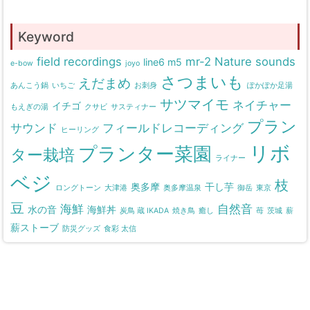
Keyword
field recordings
mr-2
Nature sounds
line6 m5
e-bow
joyo
さつまいも
えだまめ
あんこう鍋
いちご
お刺身
ぽかぽか足湯
サツマイモ
ネイチャー
イチゴ
もえぎの湯
クサビ
サスティナー
プラン
サウンド
フィールドレコーディング
ヒーリング
リボ
プランター菜園
ター栽培
ライナー
ベジ
枝
奥多摩
干し芋
ロングトーン
大津港
奥多摩温泉
御岳
東京
豆
海鮮
自然音
水の音
海鮮丼
炭鳥 蔵 IKADA
焼き鳥
癒し
苺
茨城
薪
薪ストーブ
防災グッズ
食彩 太信