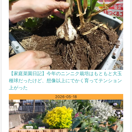
【家庭菜園日記】今年のニンニク栽培はもともと大玉
種球だったけど、想像以上にでかく育ってテンション
上がった
2026-05-18