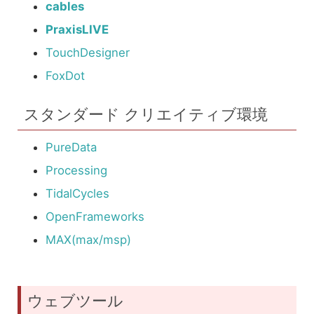
cables
PraxisLIVE
TouchDesigner
FoxDot
スタンダード クリエイティブ環境
PureData
Processing
TidalCycles
OpenFrameworks
MAX(max/msp)
ウェブツール