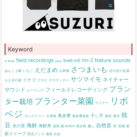
Keyword
field recordings
mr-2
Nature sounds
line6 m5
e-bow
joyo
さつまいも
えだまめ
あんこう鍋
いちご
お刺身
ぽかぽか足湯
サツマイモ
ネイチャー
イチゴ
もえぎの湯
クサビ
サスティナー
プラン
サウンド
フィールドレコーディング
ヒーリング
リボ
プランター菜園
ター栽培
ライナー
ベジ
枝
奥多摩
干し芋
ロングトーン
大津港
奥多摩温泉
御岳
東京
豆
海鮮
自然音
水の音
海鮮丼
炭鳥 蔵 IKADA
焼き鳥
癒し
苺
茨城
薪
薪ストーブ
防災グッズ
食彩 太信