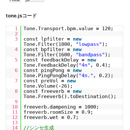
tone.jsコード
1
Tone.Transport.bpm.value = 120;
2
3
const lpfilter =
new
Tone.Filter(1800,
"lowpass"
);
4
const bpfilter =
new
Tone.Filter(1600,
"bandpass"
);
5
const feedbackDelay =
new
Tone.FeedbackDelay(
"4n"
, 0.4);
6
const pingPong =
new
Tone.PingPongDelay(
"4n."
, 0.2);
7
const preVol =
new
Tone.Volume(-26);
8
const freeverb =
new
Tone.Freeverb().toDestination();
9
10
freeverb.dampening = 1000;
11
freeverb.roomSize = 0.9;
12
freeverb.wet = 0.7;
13
14
//シンセ生成