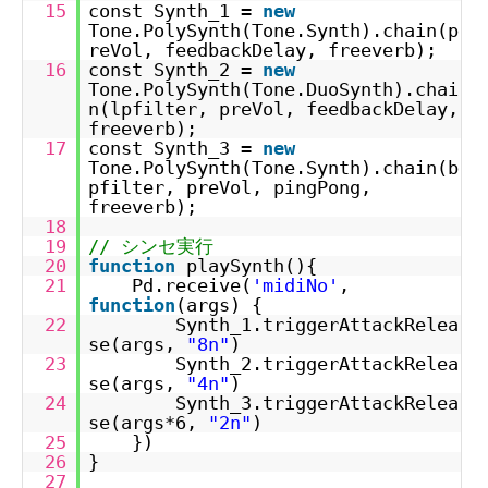
15
const Synth_1 =
new
Tone.PolySynth(Tone.Synth).chain(p
reVol, feedbackDelay, freeverb);
16
const Synth_2 =
new
Tone.PolySynth(Tone.DuoSynth).chai
n(lpfilter, preVol, feedbackDelay,
freeverb);
17
const Synth_3 =
new
Tone.PolySynth(Tone.Synth).chain(b
pfilter, preVol, pingPong,
freeverb);
18
19
// シンセ実行
20
function
playSynth(){
21
Pd.receive(
'midiNo'
,
function
(args) {
22
Synth_1.triggerAttackRelea
se(args,
"8n"
)
23
Synth_2.triggerAttackRelea
se(args,
"4n"
)
24
Synth_3.triggerAttackRelea
se(args*6,
"2n"
)
25
})
26
}
27