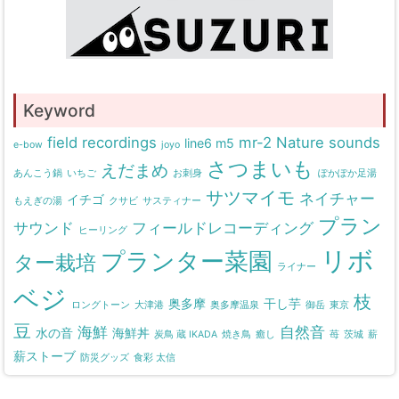
Keyword
field recordings
mr-2
Nature sounds
line6 m5
e-bow
joyo
さつまいも
えだまめ
あんこう鍋
いちご
お刺身
ぽかぽか足湯
サツマイモ
ネイチャー
イチゴ
もえぎの湯
クサビ
サスティナー
プラン
サウンド
フィールドレコーディング
ヒーリング
リボ
プランター菜園
ター栽培
ライナー
ベジ
枝
奥多摩
干し芋
ロングトーン
大津港
奥多摩温泉
御岳
東京
豆
海鮮
自然音
水の音
海鮮丼
炭鳥 蔵 IKADA
焼き鳥
癒し
苺
茨城
薪
薪ストーブ
防災グッズ
食彩 太信