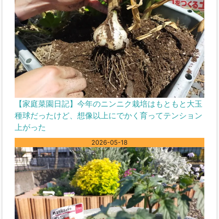
【家庭菜園日記】今年のニンニク栽培はもともと大玉
種球だったけど、想像以上にでかく育ってテンション
上がった
2026-05-18