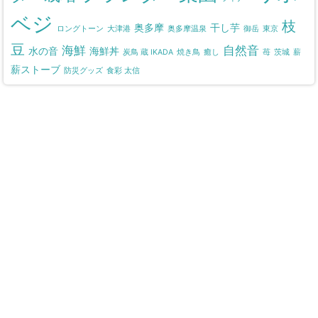
ベジ
枝
奥多摩
干し芋
ロングトーン
大津港
奥多摩温泉
御岳
東京
豆
海鮮
自然音
水の音
海鮮丼
炭鳥 蔵 IKADA
焼き鳥
癒し
苺
茨城
薪
薪ストーブ
防災グッズ
食彩 太信