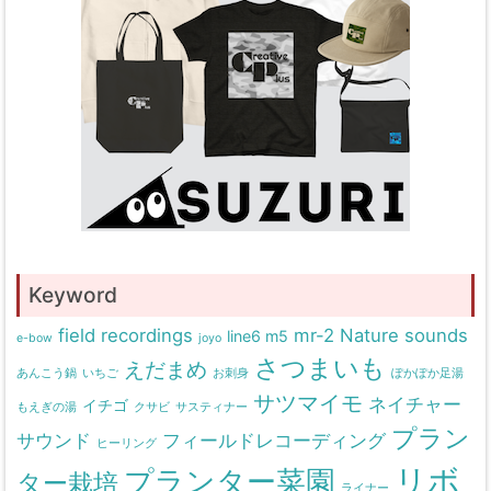
Keyword
field recordings
mr-2
Nature sounds
line6 m5
e-bow
joyo
さつまいも
えだまめ
あんこう鍋
いちご
お刺身
ぽかぽか足湯
サツマイモ
ネイチャー
イチゴ
もえぎの湯
クサビ
サスティナー
プラン
サウンド
フィールドレコーディング
ヒーリング
リボ
プランター菜園
ター栽培
ライナー