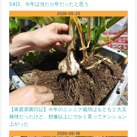
54日、今年は当たり年だったと思う
2026-05-25
【家庭菜園日記】今年のニンニク栽培はもともと大玉
種球だったけど、想像以上にでかく育ってテンション
上がった
2026-05-18