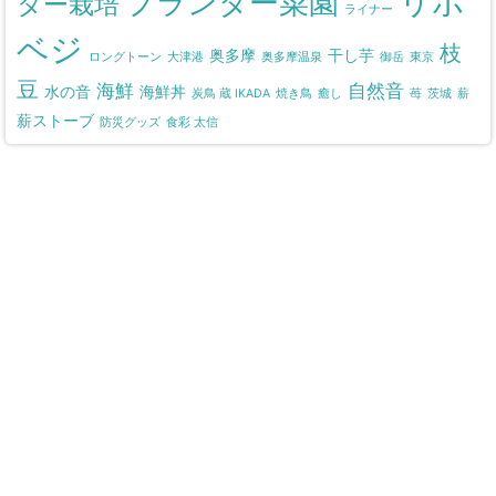
リボ
プランター菜園
ター栽培
ライナー
ベジ
枝
奥多摩
干し芋
ロングトーン
大津港
奥多摩温泉
御岳
東京
豆
海鮮
自然音
水の音
海鮮丼
炭鳥 蔵 IKADA
焼き鳥
癒し
苺
茨城
薪
薪ストーブ
防災グッズ
食彩 太信