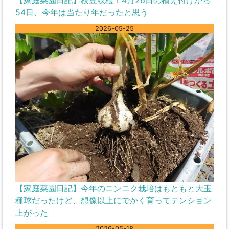
54日、今年は当たり年だったと思う
2026-05-25
【家庭菜園日記】今年のニンニク栽培はもともと大玉
種球だったけど、想像以上にでかく育ってテンション
上がった
2026-05-18