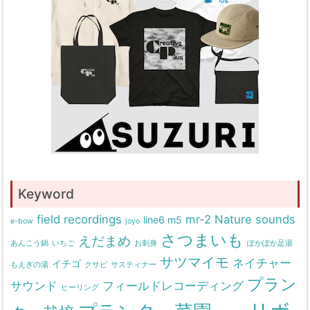
Keyword
field recordings
mr-2
Nature sounds
line6 m5
e-bow
joyo
さつまいも
えだまめ
あんこう鍋
いちご
お刺身
ぽかぽか足湯
サツマイモ
ネイチャー
イチゴ
もえぎの湯
クサビ
サスティナー
プラン
サウンド
フィールドレコーディング
ヒーリング