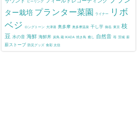
サウンド
フィールドレコーディング
ヒーリング
リボ
プランター菜園
ター栽培
ライナー
ベジ
枝
奥多摩
干し芋
ロングトーン
大津港
奥多摩温泉
御岳
東京
豆
海鮮
自然音
水の音
海鮮丼
炭鳥 蔵 IKADA
焼き鳥
癒し
苺
茨城
薪
薪ストーブ
防災グッズ
食彩 太信