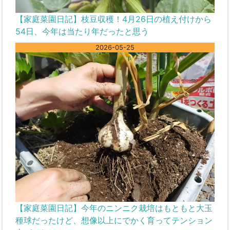
【家庭菜園日記】枝豆収穫！4月26日の植え付けから
54日、今年は当たり年だったと思う
2026-05-25
【家庭菜園日記】今年のニンニク栽培はもともと大玉
種球だったけど、想像以上にでかく育ってテンション