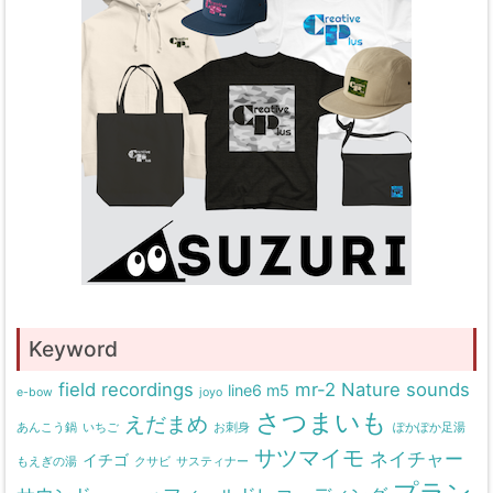
Keyword
field recordings
mr-2
Nature sounds
line6 m5
e-bow
joyo
さつまいも
えだまめ
あんこう鍋
いちご
お刺身
ぽかぽか足湯
サツマイモ
ネイチャー
イチゴ
もえぎの湯
クサビ
サスティナー
プラン