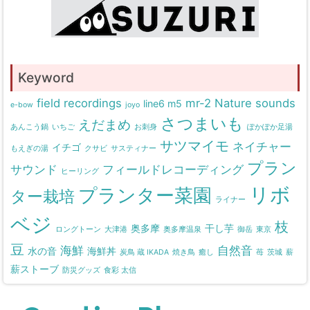
Keyword
field recordings
mr-2
Nature sounds
line6 m5
e-bow
joyo
さつまいも
えだまめ
あんこう鍋
いちご
お刺身
ぽかぽか足湯
サツマイモ
ネイチャー
イチゴ
もえぎの湯
クサビ
サスティナー
プラン
サウンド
フィールドレコーディング
ヒーリング
リボ
プランター菜園
ター栽培
ライナー
ベジ
枝
奥多摩
干し芋
ロングトーン
大津港
奥多摩温泉
御岳
東京
豆
海鮮
自然音
水の音
海鮮丼
炭鳥 蔵 IKADA
焼き鳥
癒し
苺
茨城
薪
薪ストーブ
防災グッズ
食彩 太信