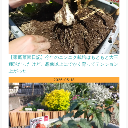
【家庭菜園日記】今年のニンニク栽培はもともと大玉
種球だったけど、想像以上にでかく育ってテンション
上がった
2026-05-18