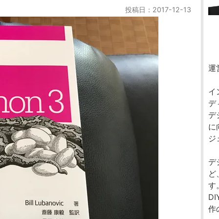
投稿日：2017-12-13
運
イ
デ
デ
に
ジ
デ
ど
す
D
作