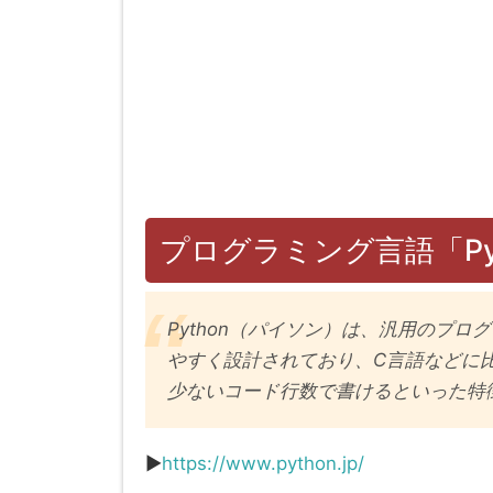
プログラミング言語「Pyt
Python（パイソン）は、汎用のプ
やすく設計されており、C言語などに
少ないコード行数で書けるといった特徴が
▶︎
https://www.python.jp/