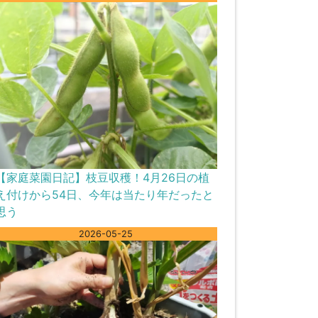
【家庭菜園日記】枝豆収穫！4月26日の植
え付けから54日、今年は当たり年だったと
思う
2026-05-25