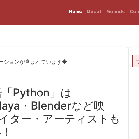
Home
About
Sounds
Con
ーションが含まれています◆
Python」は
Maya・Blenderなど映
エイター・アーティストも
得！