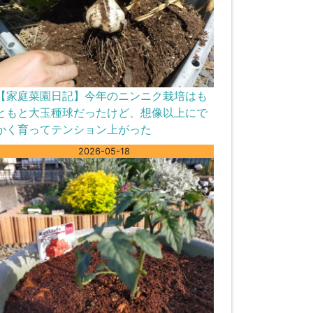
【家庭菜園日記】今年のニンニク栽培はも
ともと大玉種球だったけど、想像以上にで
かく育ってテンション上がった
2026-05-18