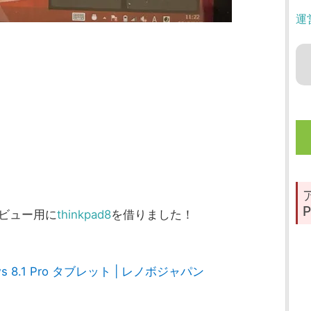
運
P
レビュー用に
thinkpad8
を借りました！
ndows 8.1 Pro タブレット | レノボジャパン