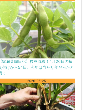
【家庭菜園日記】枝豆収穫！4月26日の植
え付けから54日、今年は当たり年だったと
思う
2026-05-25