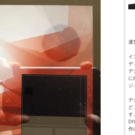
運
イ
デ
デ
に
ジ
デ
ど
す
D
作