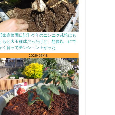
【家庭菜園日記】今年のニンニク栽培はも
ともと大玉種球だったけど、想像以上にで
かく育ってテンション上がった
2026-05-18