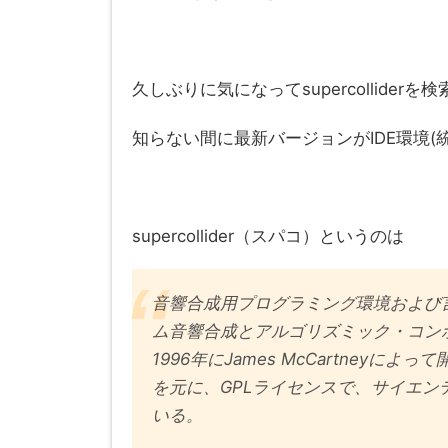
久しぶりに気になってsupercolliderを
知らない間に最新バージョンがIDE環境(
supercollider（スパコ）というのは
音響合成用プログラミング環境および
ム音響合成とアルゴリズミック・コンポジシ
1996年にJames McCartneyによって
を元に、GPLライセンスで、サイエ
いる。