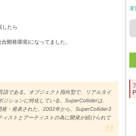
運
検索したら
統合開発環境)になってました。
P
言語である。オブジェクト指向型で、リアルタイ
ョンに特化している。SuperColliderは、
開発・発表された。2002年から、SuperCollider3
ンティストとアーティストの為に開発が続けられて