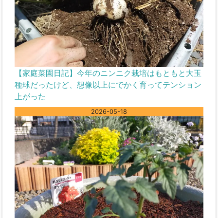
【家庭菜園日記】今年のニンニク栽培はもともと大玉
種球だったけど、想像以上にでかく育ってテンション
上がった
2026-05-18