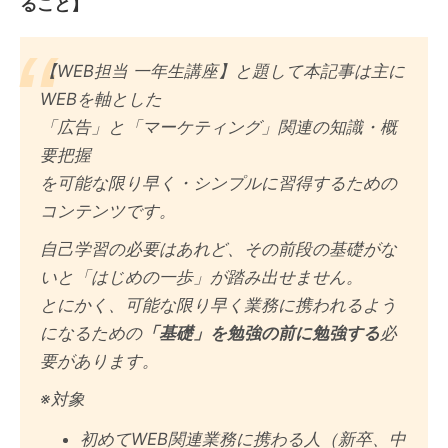
ること】
【WEB担当 一年生講座】と題して本記事は主に
WEBを軸とした
「広告」と「マーケティング」関連の知識・概
要把握
を可能な限り早く・シンプルに習得するための
コンテンツです。
自己学習の必要はあれど、その前段の基礎がな
いと「はじめの一歩」が踏み出せません。
とにかく、可能な限り早く業務に携われるよう
になるための
「基礎」を勉強の前に勉強する
必
要があります。
※対象
初めてWEB関連業務に携わる人（新卒、中