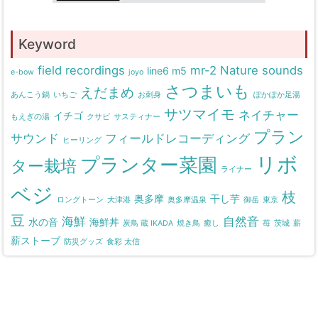
Keyword
field recordings
mr-2
Nature sounds
line6 m5
e-bow
joyo
さつまいも
えだまめ
あんこう鍋
いちご
お刺身
ぽかぽか足湯
サツマイモ
ネイチャー
イチゴ
もえぎの湯
クサビ
サスティナー
プラン
サウンド
フィールドレコーディング
ヒーリング
リボ
プランター菜園
ター栽培
ライナー
ベジ
枝
奥多摩
干し芋
ロングトーン
大津港
奥多摩温泉
御岳
東京
豆
海鮮
自然音
水の音
海鮮丼
炭鳥 蔵 IKADA
焼き鳥
癒し
苺
茨城
薪
薪ストーブ
防災グッズ
食彩 太信